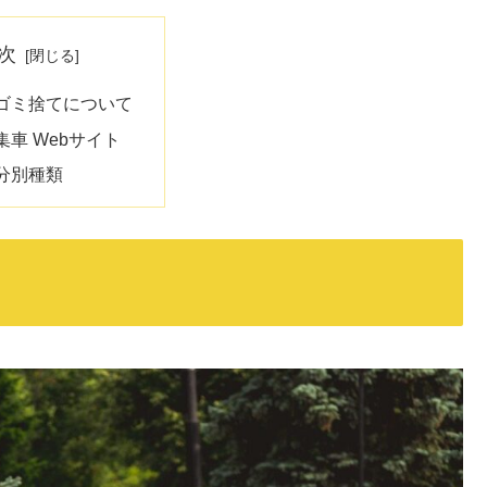
次
ゴミ捨てについて
集車 Webサイト
分別種類