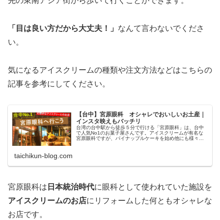
先の東南アジア街から歩いて行くことができます。
「目は良い方だから大丈夫！」
なんて言わないでくださ
い。
気になるアイスクリームの種類や注文方法などはこちらの
記事を参考にしてください。
【台中】宮原眼科 オシャレでおいしいお土産｜
インスタ映えもバッチリ
台湾の台中駅から徒歩５分で行ける「宮原眼科」は、台中
で人気No1のお菓子屋さんです。アイスクリームが有名な
宮原眼科ですが、パイナップルケーキを始め他にも様々な
お土産が売られています。内観もオシャレで、写真を撮ら
ずにはいられないインスタ映えにピッタリのスポットで
taichikun-blog.com
す！
宮原眼科は
日本統治時代
に眼科として使われていた施設を
アイスクリームのお店
にリフォームした何ともオシャレな
お店です。