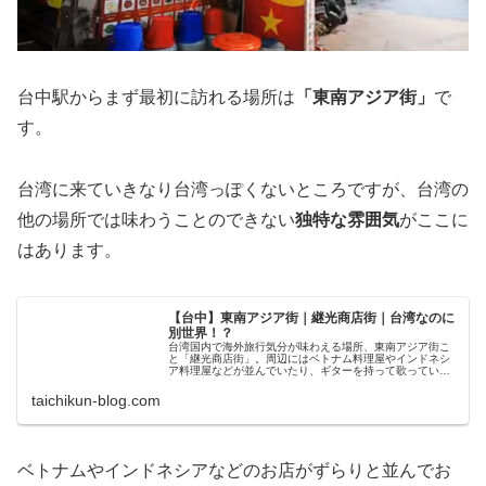
台中駅からまず最初に訪れる場所は
「東南アジア街」
で
す。
台湾に来ていきなり台湾っぽくないところですが、台湾の
他の場所では味わうことのできない
独特な雰囲気
がここに
はあります。
【台中】東南アジア街｜継光商店街｜台湾なのに
別世界！？
台湾国内で海外旅行気分が味わえる場所、東南アジア街こ
と「継光商店街」。周辺にはベトナム料理屋やインドネシ
ア料理屋などが並んでいたり、ギターを持って歌っている
集団がいたりと、台湾ではなかなか見られない光景が見ら
れたりもします。この場所は・・・
taichikun-blog.com
ベトナムやインドネシアなどのお店がずらりと並んでお