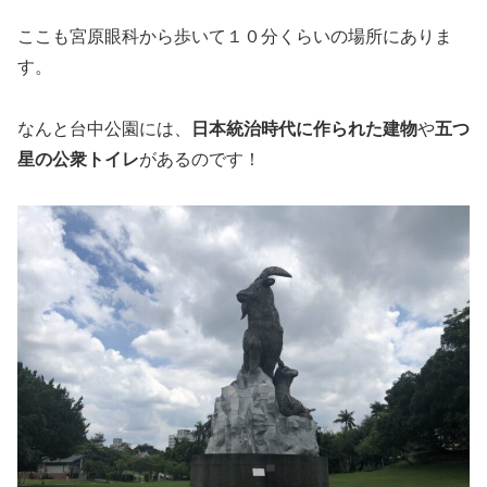
ここも宮原眼科から歩いて１０分くらいの場所にありま
す。
なんと台中公園には、
日本統治時代に作られた建物
や
五つ
星の公衆トイレ
があるのです！