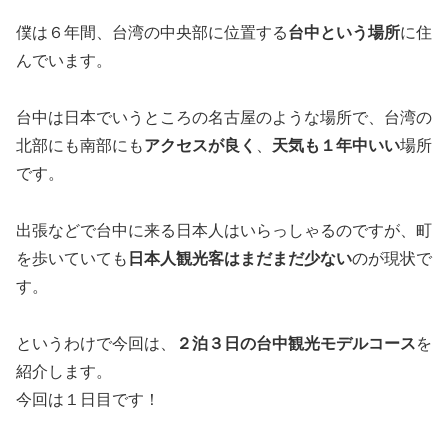
僕は６年間、台湾の中央部に位置する
台中という場所
に住
んでいます。
台中は日本でいうところの名古屋のような場所で、台湾の
北部にも南部にも
アクセスが良く
、
天気も１年中いい
場所
です。
出張などで台中に来る日本人はいらっしゃるのですが、町
を歩いていても
日本人観光客はまだまだ少ない
のが現状で
す。
というわけで今回は、
２泊３日の台中観光モデルコース
を
紹介します。
今回は１日目です！